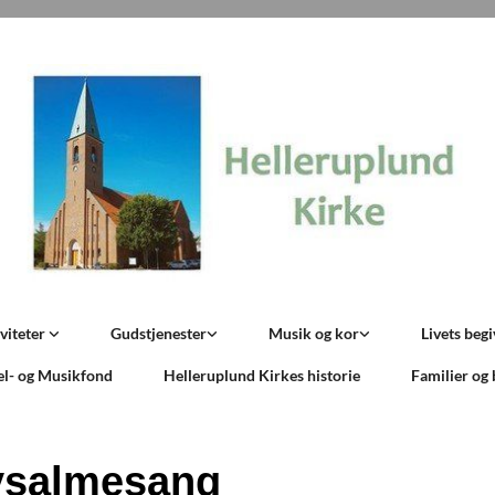
viteter
Gudstjenester
Musik og kor
Livets beg
el- og Musikfond
Helleruplund Kirkes historie
Familier og
ysalmesang