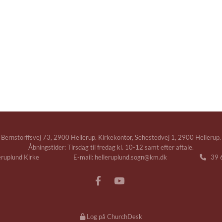
Bernstorffsvej 73, 2900 Hellerup. Kirkekontor, Sehestedvej 1, 2900 Hellerup.
Åbningstider: Tirsdag til fredag kl. 10-12 samt efter aftale.
leruplund Kirke E-mail: helleruplund.sogn@km.dk
39 6

Log på ChurchDesk