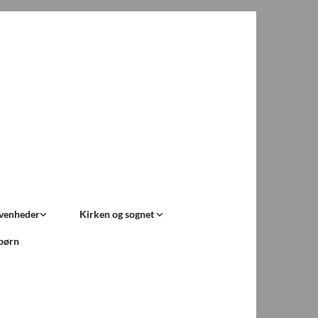
ivenheder
Kirken og sognet
 børn