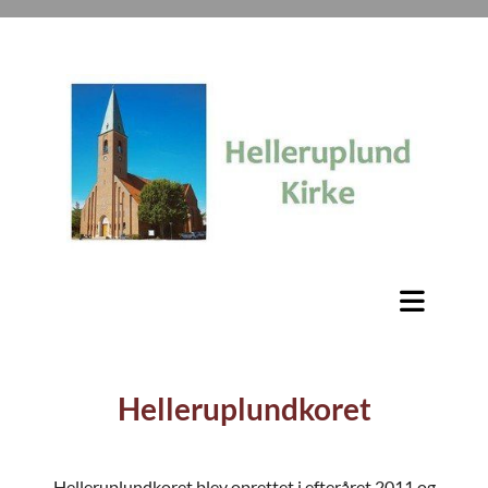
Helleruplundkoret
Helleruplundkoret blev oprettet i efteråret 2011 og