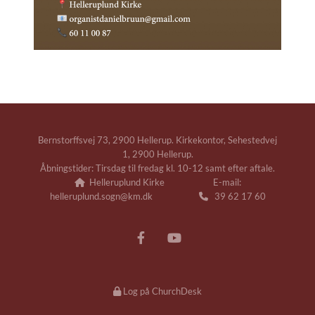
Bernstorffsvej 73, 2900 Hellerup. Kirkekontor, Sehestedvej
1, 2900 Hellerup.
Åbningstider: Tirsdag til fredag kl. 10-12 samt efter aftale.
Helleruplund Kirke E-mail:

helleruplund.sogn@km.dk
39 62 17 60

Log på ChurchDesk