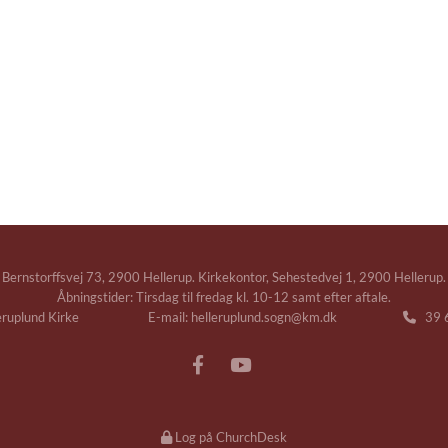
Bernstorffsvej 73, 2900 Hellerup. Kirkekontor, Sehestedvej 1, 2900 Hellerup.
Åbningstider: Tirsdag til fredag kl. 10-12 samt efter aftale.
leruplund Kirke E-mail: helleruplund.sogn@km.dk
39 6

Log på ChurchDesk