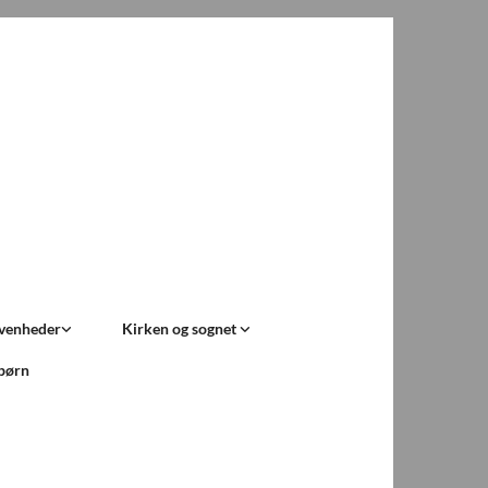
ivenheder
Kirken og sognet
 børn