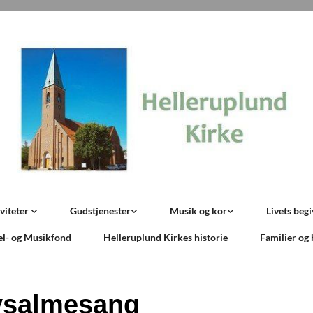
viteter
Gudstjenester
Musik og kor
Livets beg
el- og Musikfond
Helleruplund Kirkes historie
Familier og
ysalmesang