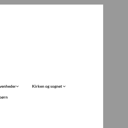
ivenheder
Kirken og sognet
 børn