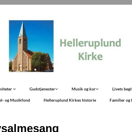
viteter
Gudstjenester
Musik og kor
Livets beg
el- og Musikfond
Helleruplund Kirkes historie
Familier og
ysalmesang