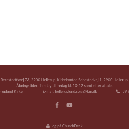
Bernstorffsvej 73, 2900 Hellerup. Kirkekontor, Sehestedvej 1, 2900 Hellerup.
Åbningstider: Tirsdag til fredag kl. 10-12 samt efter aftale.
leruplund Kirke E-mail: helleruplund.sogn@km.dk
39 6

Log på ChurchDesk