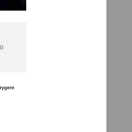
00
trygere