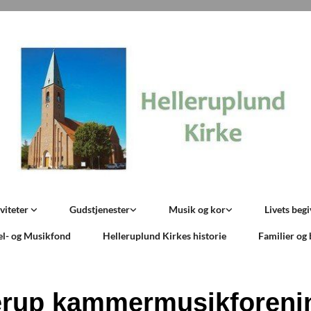
viteter
Gudstjenester
Musik og kor
Livets beg
el- og Musikfond
Helleruplund Kirkes historie
Familier og
erup kammermusikforeni