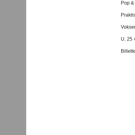
Pop &
Prakti
Voksen
U. 25 
Billet