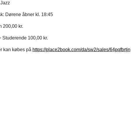
 Jazz
sk: Dørene åbner kl. 18:45
 200,00 kr.
+ Studerende 100,00 kr.
ter kan købes på
https://place2book.com/da/sw2/sales/64pqfbrtjn