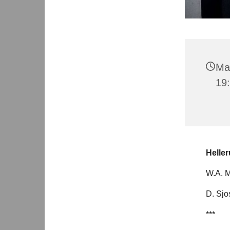
Man
19
Heller
W.A. M
D. Sjos
***