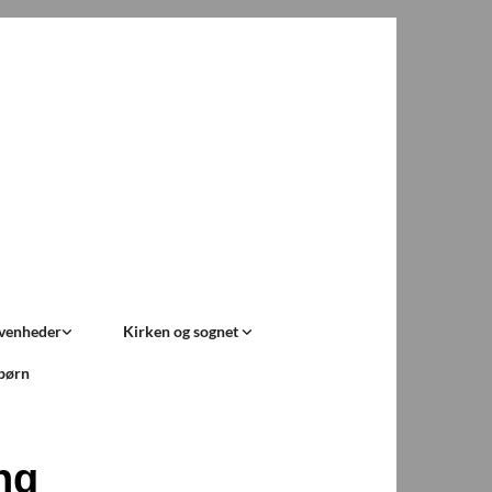
ivenheder
Kirken og sognet
 børn
ng