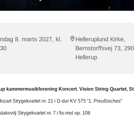
dag 8. marts 2027, kl.
Helleruplund Kirke,
:30
Bernstorffsvej 73, 29
Hellerup
up kammermusikforening Koncert. Vision String Quartet, S
ozart Strygekvartet nr. 21 i D-dur KV 575 “1. Preußisches”
takovitj Strygekvartet nr. 7 i fis-mol op. 108