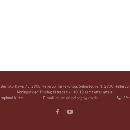
Bernstorffsvej 73, 2900 Hellerup. Kirkekontor, Sehestedvej 1, 2900 Hellerup.
Åbningstider: Tirsdag til fredag kl. 10-12 samt efter aftale.
leruplund Kirke E-mail: helleruplund.sogn@km.dk
39 6
