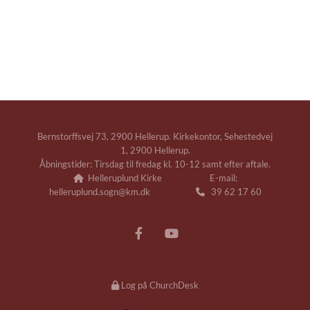
Bernstorffsvej 73, 2900 Hellerup. Kirkekontor, Sehestedvej
1, 2900 Hellerup.
Åbningstider: Tirsdag til fredag kl. 10-12 samt efter aftale.
Helleruplund Kirke E-mail:

helleruplund.sogn@km.dk
39 62 17 60

Log på ChurchDesk