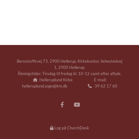
Bernstorffsvej 73, 2900 Hellerup. Kirkekontor, Sehestedvej
1, 2900 Hellerup.
Åbningstider: Tirsdag til fredag kl. 10-12 samt efter aftale.
Helleruplund Kirke E-mail:

helleruplund.sogn@km.dk
39 62 17 60

Log på ChurchDesk