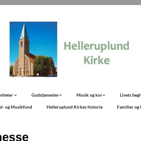
viteter
Gudstjenester
Musik og kor
Livets beg
el- og Musikfond
Helleruplund Kirkes historie
Familier og
messe