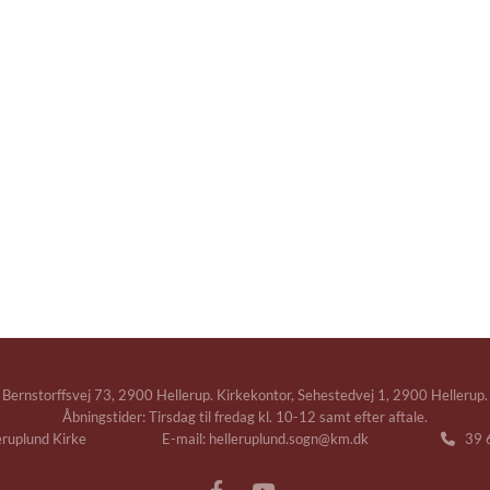
Bernstorffsvej 73, 2900 Hellerup. Kirkekontor, Sehestedvej 1, 2900 Hellerup.
Åbningstider: Tirsdag til fredag kl. 10-12 samt efter aftale.
leruplund Kirke E-mail: helleruplund.sogn@km.dk
39 6
