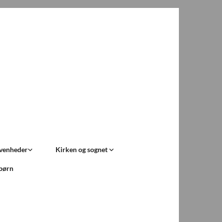
ivenheder
Kirken og sognet
 børn