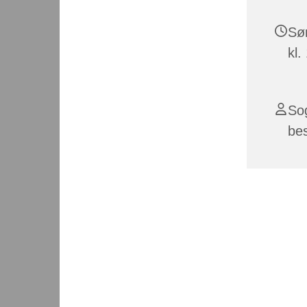
Sø
kl.
So
be