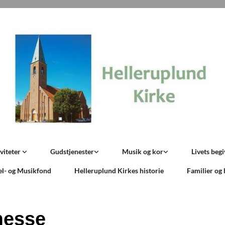
viteter
Gudstjenester
Musik og kor
Livets beg
el- og Musikfond
Helleruplund Kirkes historie
Familier og
messe