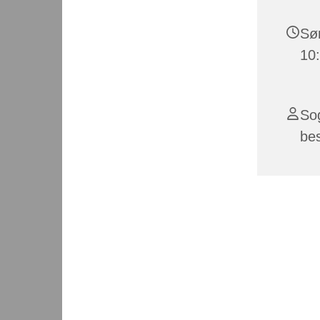
Søn
10
So
be