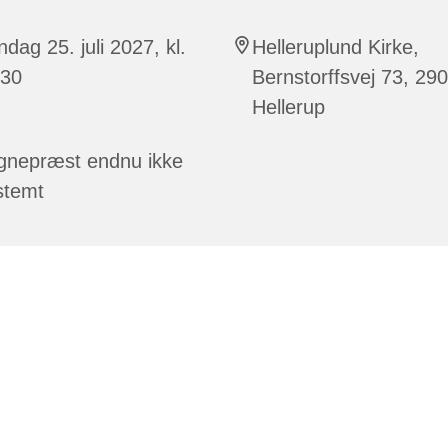
dag 25. juli 2027, kl.
Helleruplund Kirke,
:30
Bernstorffsvej 73, 29
Hellerup
gnepræst endnu ikke
stemt