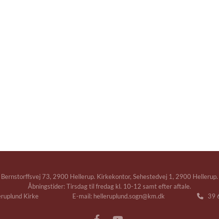
Bernstorffsvej 73, 2900 Hellerup. Kirkekontor, Sehestedvej 1, 2900 Hellerup.
Åbningstider: Tirsdag til fredag kl. 10-12 samt efter aftale.
leruplund Kirke E-mail: helleruplund.sogn@km.dk
39 6
