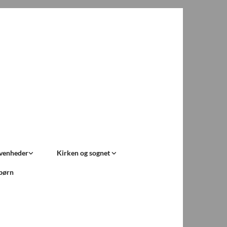
ivenheder
Kirken og sognet
 børn