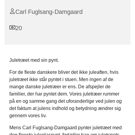
Carl Fuglsang-Damgaard
20
Juletræet med sin pynt.
For de fleste danskere bliver det ikke juleaften, hvis
juletræet ikke står pyntet i stuen. Men ingen af de
mange danske juletræer er ens. De afspejler de
familier, der har pyntet dem. Vores juletræer rummer
på en og samme gang det uforanderlige ved julen og
det faktum at julens indhold og betydning ændrer sig
gennem vores liv.
Mens Carl Fuglsang-Damgaard pynter juletræet med
den fineste juleglaspynt, fortæller han om juletræets