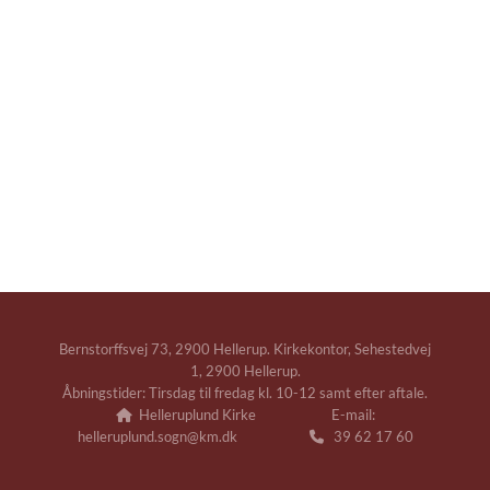
Bernstorffsvej 73, 2900 Hellerup. Kirkekontor, Sehestedvej
1, 2900 Hellerup.
Åbningstider: Tirsdag til fredag kl. 10-12 samt efter aftale.
Helleruplund Kirke E-mail:

helleruplund.sogn@km.dk
39 62 17 60
